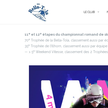
Aller
au
LE CLUB
contenu
e
e
11
et 12
étapes du championnat romand de ski 
e
70
Trophée de la Bella-Tola, classement aussi par é
e
35
Trophée de l’Illhorn, classement aussi par équipe
e
— > 5
Weekend Vitesse, classement des 2 Trophées