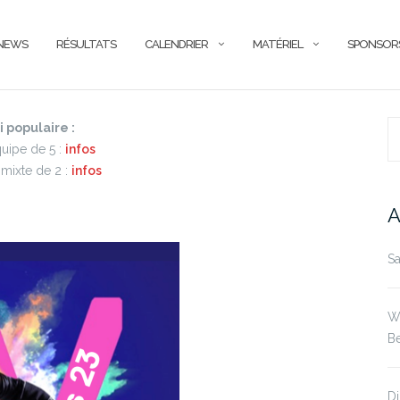
NEWS
RÉSULTATS
CALENDRIER
MATÉRIEL
SPONSOR
populaire :
R
quipe de 5 :
in
f
os
 mixte de 2 :
infos
A
Sa
We
Be
Di