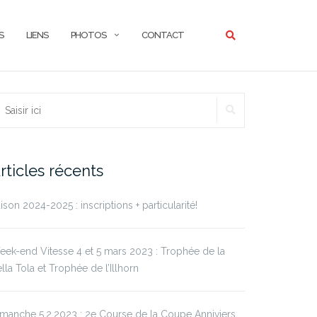
S
LIENS
PHOTOS
CONTACT
RECHERCHER
echercher :
rticles récents
ison 2024-2025 : inscriptions + particularité!
ek-end Vitesse 4 et 5 mars 2023 : Trophée de la
lla Tola et Trophée de l’Illhorn
manche 5.2.2023 : 2e Course de la Coupe Anniviers