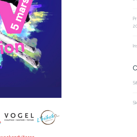
P
2
In
C
Si
Sk