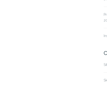
P
2
In
C
Si
Sk