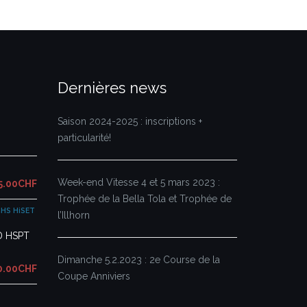
Dernières news
Saison 2024-2025 : inscriptions +
particularité!
Week-end Vitesse 4 et 5 mars 2023 :
5.00CHF
Trophée de la Bella Tola et Trophée de
CHS HiSET
l’Illhorn
D HSPT
Dimanche 5.2.2023 : 2e Course de la
0.00CHF
Coupe Anniviers