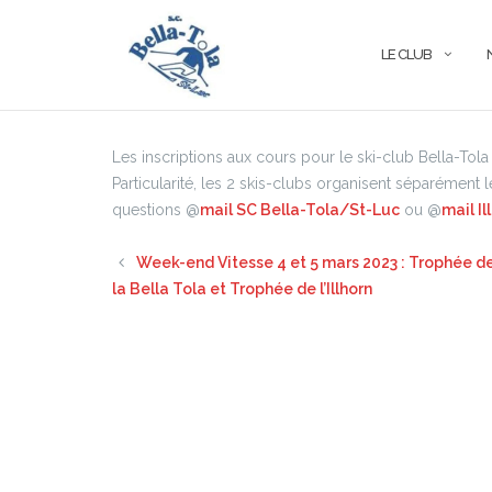
Aller
au
LE CLUB
contenu
Les inscriptions aux cours pour le ski-club Bella-Tol
Particularité, les 2 skis-clubs organisent séparément
questions @
mail SC Bella-Tola/St-Luc
ou @
mail I
Week-end Vitesse 4 et 5 mars 2023 : Trophée d
la Bella Tola et Trophée de l’Illhorn