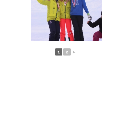
1
2
►