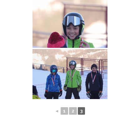
◄
1
2
3