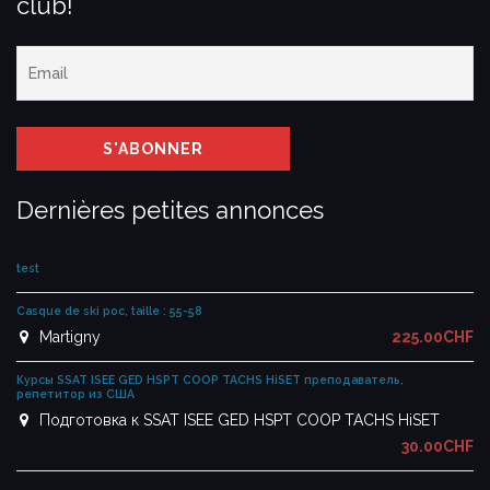
club!
Dernières petites annonces
test
Casque de ski poc, taille : 55-58
Martigny
225.00CHF
Курсы SSAT ISEE GED HSPT COOP TACHS HiSET преподаватель,
репетитор из США
Подготовка к SSAT ISEE GED HSPT COOP TACHS HiSET
30.00CHF